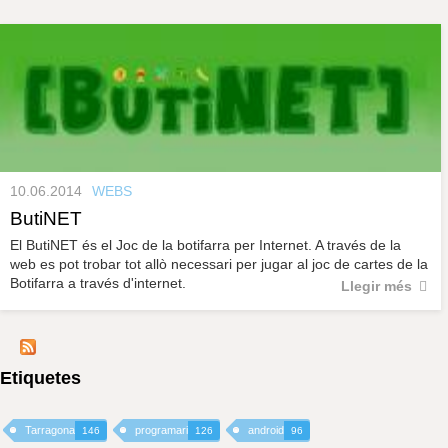
s
y
r
a
u
l
e
s
c
l
a
u
10.06.2014
WEBS
ButiNET
El ButiNET és el Joc de la botifarra per Internet. A través de la
web es pot trobar tot allò necessari per jugar al joc de cartes de la
Botifarra a través d'internet.
Llegir més
Etiquetes
Tarragona
programari
android
146
126
96