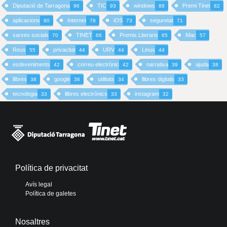
Diputació de Tarragona
TIC
windows
Premi Tinet
96
93
88
82
aplicacions
Internet
iOS
seguretat
80
78
73
71
xarxes socials
TINET
Premis Literaris
Mac
70
66
65
57
Reus
privacitat
URV
Linux
55
44
44
44
esdeveniments
correu electrònic
narrativa
ajuda
42
42
39
38
llibres
google
utilitats
llibres digitals
38
36
34
33
tecnologia
llibres electrònics
instagram
33
33
32
Política de privacitat
Avís legal
Política de galetes
Nosaltres