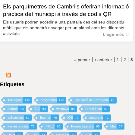
Els parquímetres de Cambrils oferiran informació
pràctica del municipi a través de codis QR
Els usuaris podran accedir a una pantalla des del seu dispositiu
mòbil que els permetrà navegar per un plànol amb les diferents
activitats.
Llegir més
« primer
‹ anterior
1
2
3
Etiquetes
Tarragona
programari
Diputació de Tarragona
146
126
96
android
TIC
windows
Premi Tinet
96
93
88
82
aplicacions
Internet
iOS
seguretat
80
78
73
71
xarxes socials
TINET
Premis Literaris
Mac
70
66
65
57