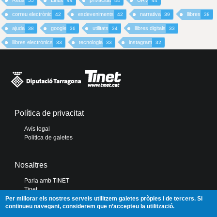
Reus
Linux
privacitat
URV
55
44
44
44
correu electrònic
esdeveniments
narrativa
llibres
42
42
39
38
ajuda
google
utilitats
llibres digitals
38
36
34
33
llibres electrònics
tecnologia
instagram
33
33
32
Política de privacitat
Avís legal
Política de galetes
Nosaltres
Parla amb TINET
Tinet
Diputació de Tarragona
Per millorar els nostres serveis utilitzem galetes pròpies i de tercers. Si
continueu navegant, considerem que n’accepteu la utilització.
Portal de Transparència