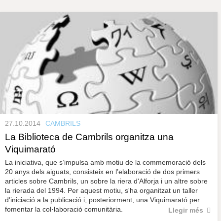
s
y
r
a
u
l
P
e
s
à
c
l
a
g
u
i
n
27.10.2014
CAMBRILS
e
La Biblioteca de Cambrils organitza una
Viquimarató
s
La iniciativa, que s’impulsa amb motiu de la commemoració dels
20 anys dels aiguats, consisteix en l’elaboració de dos primers
articles sobre Cambrils, un sobre la riera d'Alforja i un altre sobre
la rierada del 1994. Per aquest motiu, s'ha organitzat un taller
d'iniciació a la publicació i, posteriorment, una Viquimarató per
fomentar la col·laboració comunitària.
Llegir més