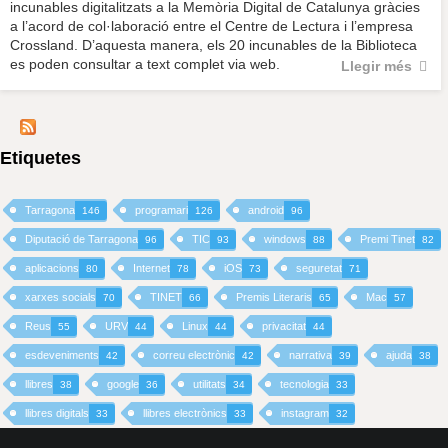
incunables digitalitzats a la Memòria Digital de Catalunya gràcies
a l’acord de col·laboració entre el Centre de Lectura i l’empresa
Crossland. D’aquesta manera, els 20 incunables de la Biblioteca
es poden consultar a text complet via web.
Llegir més
Etiquetes
Tarragona
programari
android
146
126
96
Diputació de Tarragona
TIC
windows
Premi Tinet
96
93
88
82
aplicacions
Internet
iOS
seguretat
80
78
73
71
xarxes socials
TINET
Premis Literaris
Mac
70
66
65
57
Reus
URV
Linux
privacitat
55
44
44
44
esdeveniments
correu electrònic
narrativa
ajuda
42
42
39
38
llibres
google
utilitats
tecnologia
38
36
34
33
llibres digitals
llibres electrònics
instagram
33
33
32