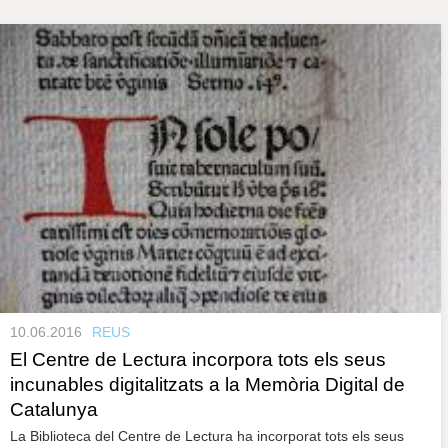
s
y
r
a
u
l
e
s
c
l
a
u
10.06.2016
REUS
El Centre de Lectura incorpora tots els seus
incunables digitalitzats a la Memòria Digital de
Catalunya
La Biblioteca del Centre de Lectura ha incorporat tots els seus