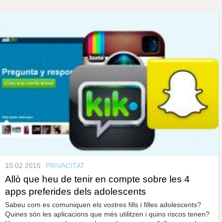
s
y
r
a
u
l
e
s
c
l
a
u
10.02.2015
PRIVACITAT
Allò que heu de tenir en compte sobre les 4
apps preferides dels adolescents
Sabeu com es comuniquen els vostres fills i filles adolescents?
Quines són les aplicacions que més utilitzen i quins riscos tenen?