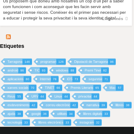
Us proposem que doneu amb nosaltres un cop d'ull per a saber
com funcionen i com aconseguir que les facin servir amb
seguretat i sense riscos. Conèixer és el primer pas necessari per
a educar i protegir la seva privacitat i la seva identitat digital.
Llegir més
Etiquetes
Tarragona
programari
Diputació de Tarragona
146
126
96
android
TIC
windows
Premi Tinet
96
93
88
82
aplicacions
Internet
iOS
seguretat
80
78
73
71
xarxes socials
TINET
Premis Literaris
Mac
70
66
65
57
Reus
URV
Linux
privacitat
55
44
44
44
esdeveniments
correu electrònic
narrativa
llibres
42
42
39
38
ajuda
google
utilitats
llibres digitals
38
36
34
33
tecnologia
llibres electrònics
instagram
33
33
32