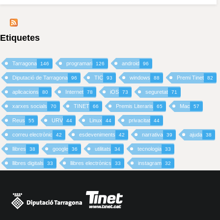
Etiquetes
Tarragona
programari
android
146
126
96
Diputació de Tarragona
TIC
windows
Premi Tinet
96
93
88
82
aplicacions
Internet
iOS
seguretat
80
78
73
71
xarxes socials
TINET
Premis Literaris
Mac
70
66
65
57
Reus
URV
Linux
privacitat
55
44
44
44
correu electrònic
esdeveniments
narrativa
ajuda
42
42
39
38
llibres
google
utilitats
tecnologia
38
36
34
33
llibres digitals
llibres electrònics
instagram
33
33
32