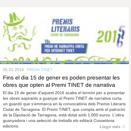
s
y
r
a
u
l
e
s
c
l
a
u
05.01.2016
PREMI TINET
Fins el dia 15 de gener es poden presentar les
obres que opten al Premi TINET de narrativa
El dia 15 de gener d'aquest 2016 acaba el termini per a presentar
les obres aspirants a guanyar el Premi TINET de narrativa curta,
un guardó que s'emmarca en la convocatòria dels Premis Literaris
Ciutat de Tarragona. El Premi TINET, que compta amb el patrocini
de la Diputació de Tarragona, està dotat amb 1.000 euros. L'obra
guanyadora i una selecció de treballs els editarà Cossetània
edicions.
Llegir més