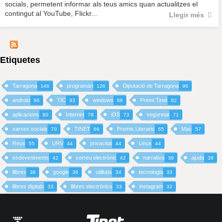
socials, permetent informar als teus amics quan actualitzes el
contingut al YouTube, Flickr...
Llegir més
Etiquetes
Tarragona
programari
Diputació de Tarragona
146
126
96
android
TIC
windows
Premi Tinet
96
93
88
82
aplicacions
Internet
iOS
seguretat
80
78
73
71
xarxes socials
TINET
Premis Literaris
Mac
70
66
65
57
Reus
URV
privacitat
Linux
55
44
44
44
esdeveniments
correu electrònic
narrativa
ajuda
42
42
39
38
llibres
google
utilitats
tecnologia
38
36
34
33
llibres digitals
llibres electrònics
instagram
33
33
32