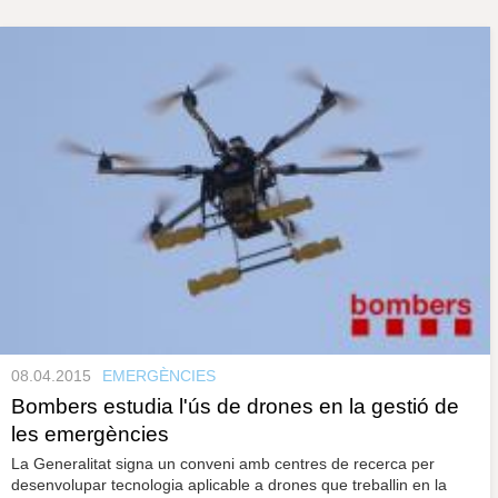
s
y
r
a
u
l
e
s
c
l
a
u
08.04.2015
EMERGÈNCIES
Bombers estudia l'ús de drones en la gestió de
les emergències
La Generalitat signa un conveni amb centres de recerca per
desenvolupar tecnologia aplicable a drones que treballin en la