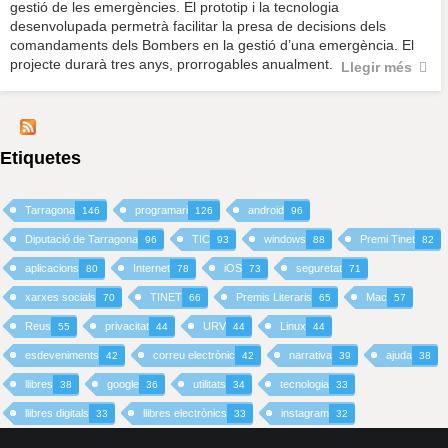
gestió de les emergències. El prototip i la tecnologia
desenvolupada permetrà facilitar la presa de decisions dels
comandaments dels Bombers en la gestió d’una emergència. El
projecte durarà tres anys, prorrogables anualment.
Llegir més
Etiquetes
Tarragona
programari
android
146
126
96
Diputació de Tarragona
TIC
windows
Premi Tinet
96
93
88
82
aplicacions
Internet
iOS
seguretat
80
78
73
71
xarxes socials
TINET
Premis Literaris
Mac
70
66
65
57
Reus
privacitat
URV
Linux
55
44
44
44
esdeveniments
correu electrònic
narrativa
ajuda
42
42
39
38
llibres
google
utilitats
tecnologia
38
36
34
33
llibres digitals
llibres electrònics
instagram
33
33
32