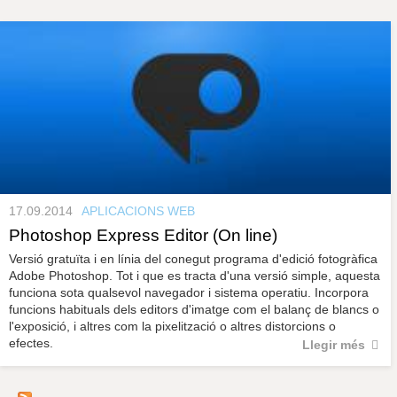
s
y
r
a
u
l
e
s
c
l
a
u
17.09.2014
APLICACIONS WEB
Photoshop Express Editor (On line)
Versió gratuïta i en línia del conegut programa d'edició fotogràfica
Adobe Photoshop. Tot i que es tracta d'una versió simple, aquesta
funciona sota qualsevol navegador i sistema operatiu. Incorpora
funcions habituals dels editors d'imatge com el balanç de blancs o
l'exposició, i altres com la pixelització o altres distorcions o
efectes.
Llegir més