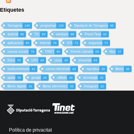
Etiquetes
Tarragona
programari
Diputació de Tarragona
146
126
96
android
TIC
windows
Premi Tinet
96
93
88
82
aplicacions
Internet
iOS
seguretat
80
78
73
71
xarxes socials
TINET
Premis Literaris
Mac
70
66
65
57
Reus
URV
Linux
privacitat
55
44
44
44
esdeveniments
correu electrònic
narrativa
llibres
42
42
39
38
ajuda
google
utilitats
tecnologia
38
36
34
33
llibres digitals
llibres electrònics
instagram
33
33
32
Política de privacitat