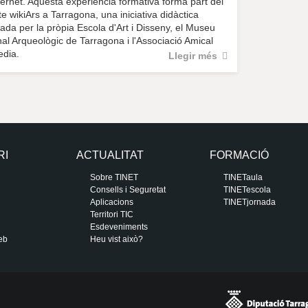
ternet. Aquesta experiència formativa forma part del
te wikiArs a Tarragona, una iniciativa didàctica
ada per la pròpia Escola d'Art i Disseny, el Museu
al Arqueològic de Tarragona i l'Associació Amical
edia.
Llegir més
RI
ACTUALITAT
FORMACIÓ
Sobre TINET
TINETaula
Consells i Seguretat
TINETescola
Aplicacions
TINETjornada
Territori TIC
Esdeveniments
eb
Heu vist això?