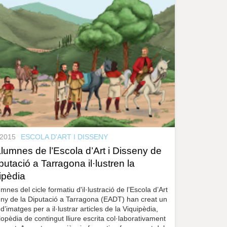
.2015
ESCOLA D'ART I DISSENY
alumnes de l’Escola d’Art i Disseny de
putació a Tarragona il·lustren la
ipèdia
umnes del cicle formatiu d'il·lustració de l’Escola d’Art
eny de la Diputació a Tarragona (EADT) han creat un
 d’imatges per a il·lustrar articles de la Viquipèdia,
clopèdia de contingut lliure escrita col·laborativament