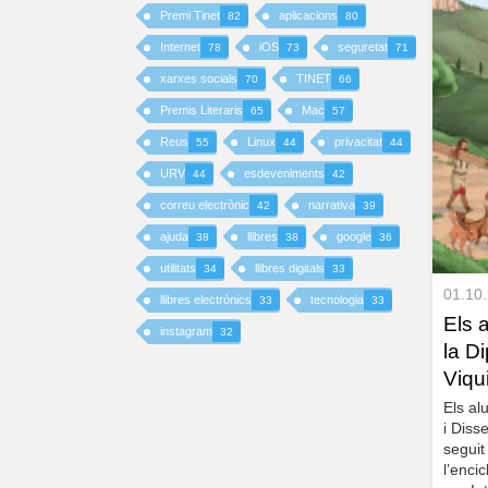
Premi Tinet
aplicacions
82
80
I
Internet
iOS
seguretat
78
73
71
xarxes socials
TINET
70
66
N
Premis Literaris
Mac
65
57
C
Reus
Linux
privacitat
55
44
44
I
URV
esdeveniments
44
42
correu electrònic
narrativa
42
39
P
ajuda
llibres
google
38
38
36
A
utilitats
llibres digitals
34
33
01.10
llibres electrònics
tecnologia
33
33
L
Els 
instagram
32
la Di
Viqu
Els al
i Diss
seguit
l’enci