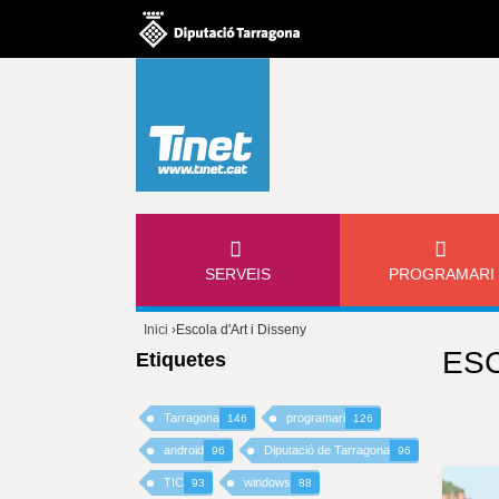
M
SERVEIS
PROGRAMARI
E
Inici
›
Escola d'Art i Disseny
N
ESC
Etiquetes
Esteu
Ú
aquí
Tarragona
programari
146
126
P
android
Diputació de Tarragona
96
96
TIC
windows
93
88
R