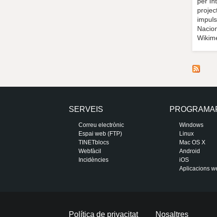
per In
projec
impuls
Nacion
Wikim
SERVEIS
PROGRAMA
Correu electrònic
Windows
Espai web (FTP)
Linux
TINETblocs
Mac OS X
Webfàcil
Android
Incidències
iOS
Aplicacions w
Política de privacitat
Nosaltres