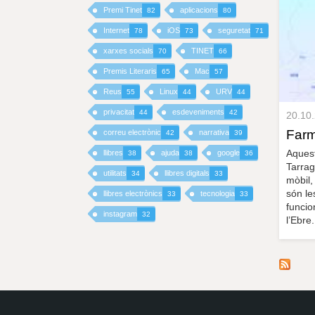
Premi Tinet
aplicacions
82
80
I
Internet
iOS
seguretat
78
73
71
xarxes socials
TINET
70
66
N
Premis Literaris
Mac
65
57
C
Reus
Linux
URV
55
44
44
I
privacitat
esdeveniments
44
42
20.10
Far
correu electrònic
narrativa
42
39
P
Aquest
llibres
ajuda
google
38
38
36
Tarrag
A
utilitats
llibres digitals
34
33
mòbil,
són le
llibres electrònics
tecnologia
33
33
L
funcio
instagram
32
l’Ebre.