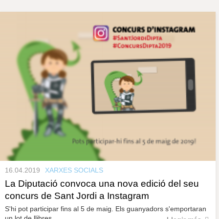
s
y
r
a
u
l
P
e
s
à
c
l
a
g
u
i
n
e
s
16.04.2019
XARXES SOCIALS
La Diputació convoca una nova edició del seu
concurs de Sant Jordi a Instagram
S'hi pot participar fins al 5 de maig. Els guanyadors s'emportaran
un lot de llibres.