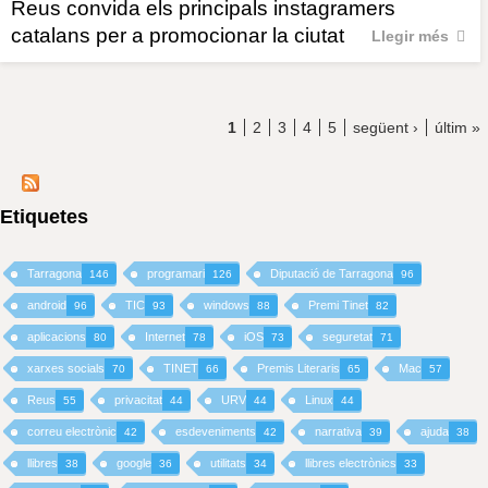
Reus convida els principals instagramers
catalans per a promocionar la ciutat
Llegir més
1
2
3
4
5
següent ›
últim »
Etiquetes
Tarragona
programari
Diputació de Tarragona
146
126
96
android
TIC
windows
Premi Tinet
96
93
88
82
aplicacions
Internet
iOS
seguretat
80
78
73
71
xarxes socials
TINET
Premis Literaris
Mac
70
66
65
57
Reus
privacitat
URV
Linux
55
44
44
44
correu electrònic
esdeveniments
narrativa
ajuda
42
42
39
38
llibres
google
utilitats
llibres electrònics
38
36
34
33