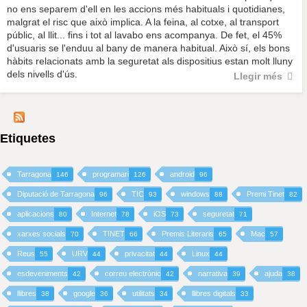
no ens separem d'ell en les accions més habituals i quotidianes,
malgrat el risc que això implica. A la feina, al cotxe, al transport
públic, al llit... fins i tot al lavabo ens acompanya. De fet, el 45%
d'usuaris se l'enduu al bany de manera habitual. Això sí, els bons
hàbits relacionats amb la seguretat als dispositius estan molt lluny
dels nivells d'ús.
Llegir més
Etiquetes
Tarragona
programari
android
146
126
96
Diputació de Tarragona
TIC
windows
Premi Tinet
96
93
88
82
aplicacions
Internet
iOS
seguretat
80
78
73
71
xarxes socials
TINET
Premis Literaris
Mac
70
66
65
57
Reus
URV
privacitat
Linux
55
44
44
44
esdeveniments
correu electrònic
narrativa
ajuda
42
42
39
38
llibres
google
utilitats
llibres digitals
38
36
34
33