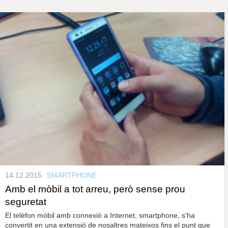
s
y
r
a
u
l
e
s
c
l
a
u
14.12.2015
SMARTPHONE
Amb el mòbil a tot arreu, però sense prou
seguretat
El telèfon mòbil amb connexió a Internet, smartphone, s'ha
convertit en una extensió de nosaltres mateixos fins el punt que