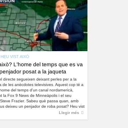
r
a
u
l
e
s
c
l
a
u
HEU VIST AIXÒ
 això? L'home del temps que es va
 penjador posat a la jaqueta
l directe segueixen deixant perles per a la
ia de les anècdotes televisives. Aquest cop té a
'home del temps d'un canal nordamericà,
 la Fox 9 News de Minneàpolis i el seu
 Steve Frazier. Sabeu què passa quan, amb
 us deixeu un penjador de roba posat? Heu vist
Llegir més