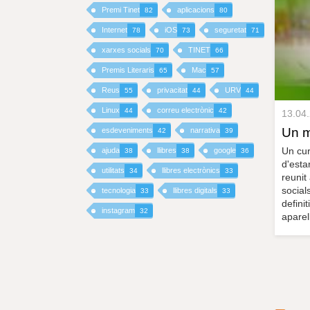
Premi Tinet
aplicacions
82
80
I
Internet
iOS
seguretat
78
73
71
xarxes socials
TINET
70
66
N
Premis Literaris
Mac
65
57
C
Reus
privacitat
URV
55
44
44
I
Linux
correu electrònic
44
42
13.04
Un m
esdeveniments
narrativa
42
39
P
Un cur
ajuda
llibres
google
38
38
36
d'esta
A
utilitats
llibres electrònics
34
33
reunit
social
tecnologia
llibres digitals
33
33
L
definit
instagram
32
aparel