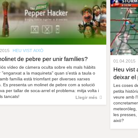
.2015
HEU VIST AIXÒ
olinet de pebre per unir famílies?
01.04.2015
iós vídeo de càmera oculta sobre els mals hàbits
Heu vist
r "enganxat a la maquineta" quan s'està a taula o
deixar el
 amb família està triomfant per diverses xarxes
s. Es presenta un molinet de pebre com a solució
Les coses de
iva per tallar de soca-arrel el problema: mitja volta i
petita històr
ls tancats!
veure amb l
Llegir més
concretament
meteoròleg,
les presses,
això?