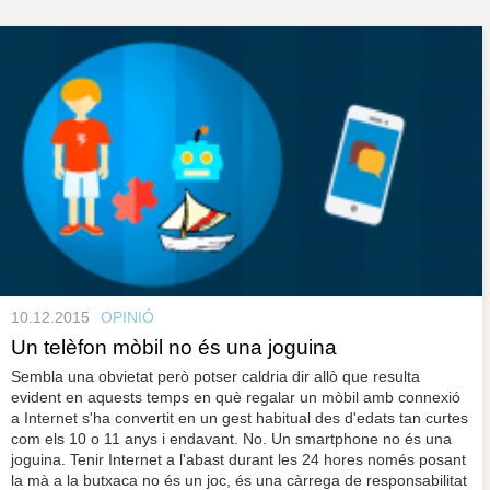
s
y
r
a
u
l
P
e
s
à
c
l
a
g
u
i
n
e
10.12.2015
OPINIÓ
s
Un telèfon mòbil no és una joguina
Sembla una obvietat però potser caldria dir allò que resulta
evident en aquests temps en què regalar un mòbil amb connexió
a Internet s'ha convertit en un gest habitual des d'edats tan curtes
com els 10 o 11 anys i endavant. No. Un smartphone no és una
joguina. Tenir Internet a l'abast durant les 24 hores només posant
la mà a la butxaca no és un joc, és una càrrega de responsabilitat