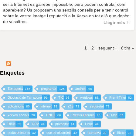
ser a Internet és gairebé impossible, però podem controlar com
apareixem? Us proposem uns senzills consells per a tenir control
sobre la vostra imatge i reputació a la Xarxa en tot allò que depèn
de vosaltres.
Llegir més
1
2
següent ›
últim »
Etiquetes
Tarragona
programari
android
146
126
96
Diputació de Tarragona
TIC
windows
Premi Tinet
96
93
88
82
aplicacions
Internet
iOS
seguretat
80
78
73
71
xarxes socials
TINET
Premis Literaris
Mac
70
66
65
57
Reus
URV
privacitat
Linux
55
44
44
44
esdeveniments
correu electrònic
narrativa
llibres
42
42
39
38