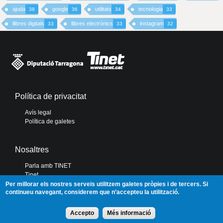
ajuda
google
utilitats
tecnologia
38
36
34
33
llibres digitals
llibres electrònics
instagram
33
33
32
Política de privacitat
Avís legal
Política de galetes
Nosaltres
Parla amb TINET
Tinet
Diputació de Tarragona
Per millorar els nostres serveis utilitzem galetes pròpies i de tercers. Si
continueu navegant, considerem que n’accepteu la utilització.
Portal de Transparència
Accepto
Més informació