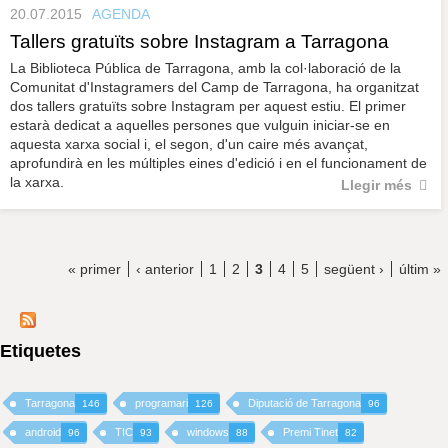
20.07.2015
AGENDA
Tallers gratuïts sobre Instagram a Tarragona
La Biblioteca Pública de Tarragona, amb la col·laboració de la
Comunitat d'Instagramers del Camp de Tarragona, ha organitzat
dos tallers gratuïts sobre Instagram per aquest estiu. El primer
estarà dedicat a aquelles persones que vulguin iniciar-se en
aquesta xarxa social i, el segon, d'un caire més avançat,
aprofundirà en les múltiples eines d'edició i en el funcionament de
la xarxa.
Llegir més
« primer
‹ anterior
1
2
3
4
5
següent ›
últim »
Etiquetes
Tarragona
programari
Diputació de Tarragona
146
126
96
android
TIC
windows
Premi Tinet
96
93
88
82