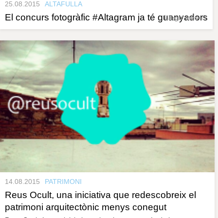
25.08.2015
ALTAFULLA
El concurs fotogràfic #Altagram ja té guanyadors
Llegir més
14.08.2015
PATRIMONI
Reus Ocult, una iniciativa que redescobreix el
patrimoni arquitectònic menys conegut