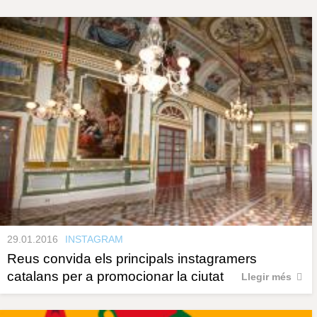
s
y
r
a
u
l
P
e
s
à
c
l
a
g
u
i
n
e
s
29.01.2016
INSTAGRAM
Reus convida els principals instagramers
catalans per a promocionar la ciutat
Llegir més