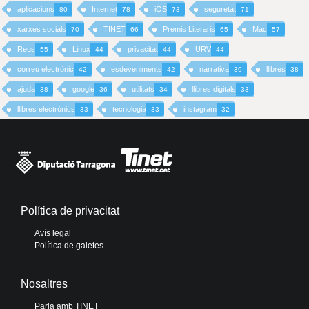
aplicacions
Internet
iOS
seguretat
80
78
73
71
xarxes socials
TINET
Premis Literaris
Mac
70
66
65
57
Reus
Linux
privacitat
URV
55
44
44
44
correu electrònic
esdeveniments
narrativa
llibres
42
42
39
38
ajuda
google
utilitats
llibres digitals
38
36
34
33
llibres electrònics
tecnologia
instagram
33
33
32
Política de privacitat
Avís legal
Política de galetes
Nosaltres
Parla amb TINET