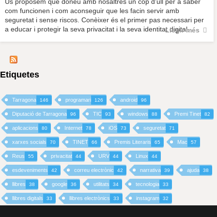
Us proposem que doneu amb nosaltres un cop d'ull per a saber
com funcionen i com aconseguir que les facin servir amb
seguretat i sense riscos. Conèixer és el primer pas necessari per
a educar i protegir la seva privacitat i la seva identitat digital.
Llegir més
Etiquetes
Tarragona
programari
android
146
126
96
Diputació de Tarragona
TIC
windows
Premi Tinet
96
93
88
82
aplicacions
Internet
iOS
seguretat
80
78
73
71
xarxes socials
TINET
Premis Literaris
Mac
70
66
65
57
Reus
privacitat
URV
Linux
55
44
44
44
esdeveniments
correu electrònic
narrativa
ajuda
42
42
39
38
llibres
google
utilitats
tecnologia
38
36
34
33
llibres digitals
llibres electrònics
instagram
33
33
32