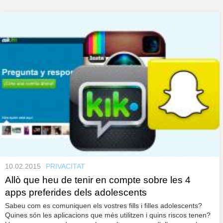
s
y
r
a
u
l
e
s
c
l
a
u
10.02.2015
PRIVACITAT
Allò que heu de tenir en compte sobre les 4
apps preferides dels adolescents
Sabeu com es comuniquen els vostres fills i filles adolescents?
Quines són les aplicacions que més utilitzen i quins riscos tenen?