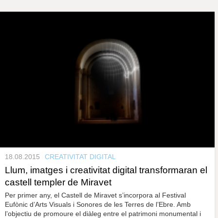
s
y
r
a
u
l
e
s
c
l
a
u
18.08.2015
CREATIVITAT DIGITAL
Llum, imatges i creativitat digital transformaran el
castell templer de Miravet
Per primer any, el Castell de Miravet s’incorpora al Festival
Eufònic d’Arts Visuals i Sonores de les Terres de l’Ebre. Amb
l’objectiu de promoure el diàleg entre el patrimoni monumental i