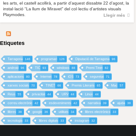
les arts, el castell acollirà, a partir d’aquest dissabte 22 d’agost, la
instal·lació “La llum de Miravet" del col·lectiu d’artistes visuals
Playmodes.
Llegir més
Etiquetes
Tarragona
programari
Diputació de Tarragona
146
126
96
android
TIC
windows
Premi Tinet
96
93
88
82
aplicacions
Internet
iOS
seguretat
80
78
73
71
xarxes socials
TINET
Premis Literaris
Mac
70
66
65
57
Reus
privacitat
URV
Linux
55
44
44
44
correu electrònic
esdeveniments
narrativa
ajuda
42
42
39
38
llibres
google
utilitats
llibres electrònics
38
36
34
33
tecnologia
llibres digitals
instagram
33
33
32