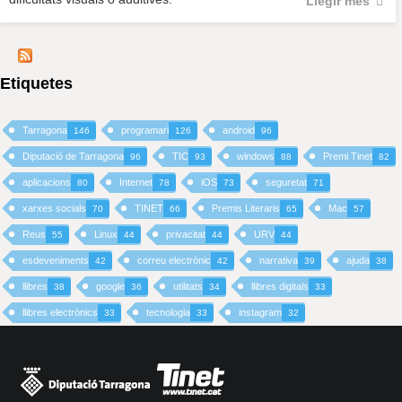
Llegir més
Etiquetes
Tarragona
programari
android
146
126
96
Diputació de Tarragona
TIC
windows
Premi Tinet
96
93
88
82
aplicacions
Internet
iOS
seguretat
80
78
73
71
xarxes socials
TINET
Premis Literaris
Mac
70
66
65
57
Reus
Linux
privacitat
URV
55
44
44
44
esdeveniments
correu electrònic
narrativa
ajuda
42
42
39
38
llibres
google
utilitats
llibres digitals
38
36
34
33
llibres electrònics
tecnologia
instagram
33
33
32