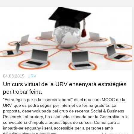
s
y
r
a
u
l
e
s
c
l
a
u
04.03.2015
URV
Un curs virtual de la URV ensenyarà estratègies
per trobar feina
"Estratègies per a la inserció laboral" és el nou curs MOOC de la
URV, que es podrà seguir per Internet de forma gratuïta. La
proposta, desenvolupada pel grup de recerca Social & Business
Research Laboratory, ha estat seleccionada per la Generalitat a la
convocatòria d’impuls a aquest tipus de cursos. Començarà a
impartir-se enguany i serà accessible per a persones amb
dificultats visuals o auditives.