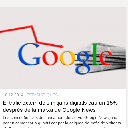
s
y
r
a
u
l
e
s
c
l
a
u
18.12.2014
ESTADÍSTIQUES
El tràfic extern dels mitjans digitals cau un 15%
després de la marxa de Google News
Les conseqüències del tancament del servei Google News ja es
poden començar a quantificar per la caiguda de tràfic de visitants