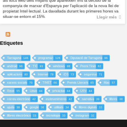
als llocs web dels mitjans que apareixien fins la decisió de la
companyia de marxar d'Espanya per l'aplicació de la nova llei de
propietat Intel·lectual. La davallada durant les primeres hores va
situar-se entorn el 15%.
Llegir més
Etiquetes
Tarragona
programari
Diputació de Tarragona
146
126
96
android
TIC
windows
Premi Tinet
96
93
88
82
aplicacions
Internet
iOS
seguretat
80
78
73
71
xarxes socials
TINET
Premis Literaris
Mac
70
66
65
57
Reus
Linux
privacitat
URV
55
44
44
44
correu electrònic
esdeveniments
narrativa
llibres
42
42
39
38
ajuda
google
utilitats
llibres digitals
38
36
34
33
llibres electrònics
tecnologia
instagram
33
33
32