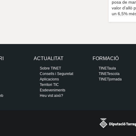
posa de mani
valor d'allò 
un 6,5% més 
RI
ACTUALITAT
FORMACIÓ
Sobre TINET
TINETaula
Consells i Seguretat
TINETescola
Aplicacions
TINETjornada
Territori TIC
Esdeveniments
eb
Heu vist això?