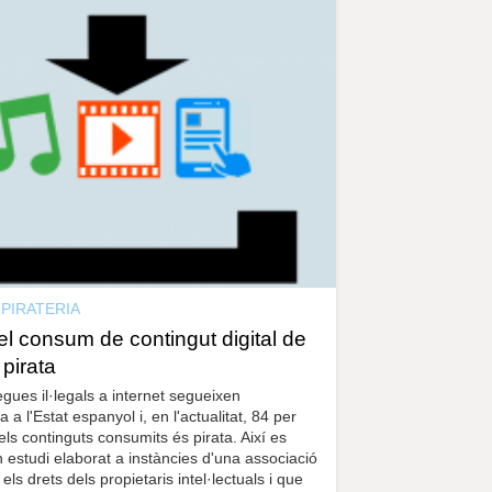
r
a
u
l
e
s
c
l
a
u
PIRATERIA
l consum de contingut digital de
 pirata
gues il·legals a internet segueixen
a l'Estat espanyol i, en l'actualitat, 84 per
els continguts consumits és pirata. Així es
 estudi elaborat a instàncies d'una associació
ls drets dels propietaris intel·lectuals i que