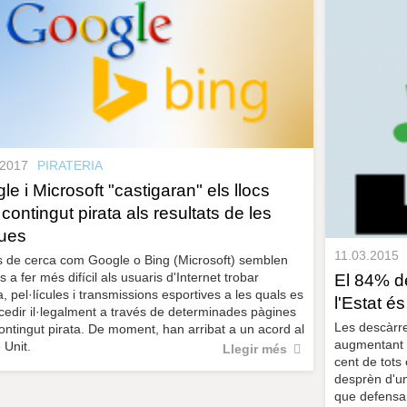
.2017
PIRATERIA
le i Microsoft "castigaran" els llocs
contingut pirata als resultats de les
ues
11.03.2015
 de cerca com Google o Bing (Microsoft) semblen
s a fer més difícil als usuaris d'Internet trobar
El 84% de
, pel·lícules i transmissions esportives a les quals es
l'Estat és
cedir il·legalment a través de determinades pàgines
Les descàrre
ntingut pirata. De moment, han arribat a un acord al
augmentant a 
Unit.
Llegir més
cent de tots 
desprèn d'un
que defensa e