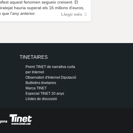
fest aquest fenomen segueix creixent. El
piratejat hauria superat els 16 milions d'euros,
que l'any anterior.
Llegir més
TINETAIRES
Premi TINET de narrativa curta
per Internet
Observatori d'Internet Diputació
Butlletins tinetaires
Marca TINET
Especial TINET 20 anys
Llistes de discussió