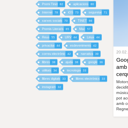
Premi Tinet
aplicacions
82
80
I
Internet
iOS
seguretat
78
73
71
xarxes socials
TINET
70
66
N
Premis Literaris
Mac
65
57
C
Reus
URV
Linux
55
44
44
I
privacitat
esdeveniments
44
42
20.02
correu electrònic
narrativa
42
39
P
Goog
llibres
ajuda
google
38
38
36
amb 
A
utilitats
tecnologia
34
33
cerq
llibres digitals
llibres electrònics
33
33
L
Motors
decidit
instagram
32
música
pot ac
amb co
Regne 