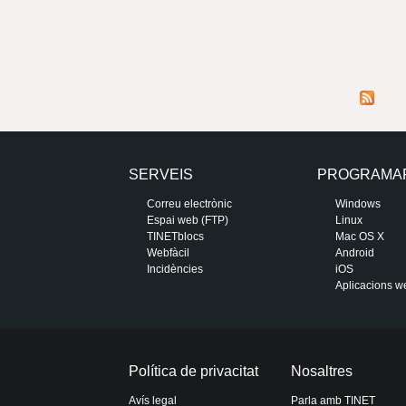
SERVEIS
PROGRAMA
Correu electrònic
Windows
Espai web (FTP)
Linux
TINETblocs
Mac OS X
Webfàcil
Android
Incidències
iOS
Aplicacions w
Política de privacitat
Nosaltres
Avís legal
Parla amb TINET