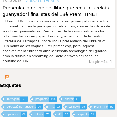
13.10.2015
TARDOR LITERÀRIA
Presentació online del llibre que recull els relats
guanyador i finalistes del 18è Premi TINET
El Premi TINET de narrativa curta va ser pioner pel que fa a l'ús
d'Internet, tant en la participació dels autors, com en la difusió de
les obres guanyadores. Però a més de la versió online, no ha
faltat mai l'edició en paper. Enguany, en el marc de la Tardor
Literària de Tarragona, tindrà lloc la presentació del llibre físic:
"Els noms de les vaques". Per primer cop, però, aquest
esdeveniment enllaçarà amb la filosofia tecnològica del guardó
amb la difusió en streaming de l'acte a través del canal de
Youtube de TINET.
Llegir més
Etiquetes
Tarragona
programari
android
146
126
96
Diputació de Tarragona
TIC
windows
Premi Tinet
96
93
88
82
aplicacions
Internet
iOS
seguretat
80
78
73
71