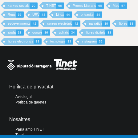
xarxes socials
TINET
Premis Literaris
Mac
70
66
65
57
Reus
URV
Linux
privacitat
55
44
44
44
esdeveniments
correu electrònic
narrativa
llibres
42
42
39
38
ajuda
google
utilitats
llibres digitals
38
36
34
33
llibres electrònics
tecnologia
instagram
33
33
32
Política de privacitat
Avís legal
Política de galetes
Nosaltres
Parla amb TINET
Tinet