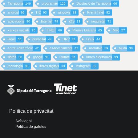
Tarragona
programari
Diputació de Tarragona
146
126
96
android
TIC
windows
Premi Tinet
96
93
88
82
aplicacions
Internet
iOS
seguretat
80
78
73
71
xarxes socials
TINET
Premis Literaris
Mac
70
66
65
57
Reus
privacitat
URV
Linux
55
44
44
44
correu electrònic
esdeveniments
narrativa
ajuda
42
42
39
38
llibres
google
utilitats
llibres electrònics
38
36
34
33
tecnologia
llibres digitals
instagram
33
33
32
Política de privacitat
Avís legal
Política de galetes