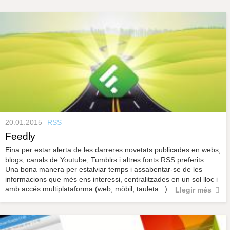
s
y
r
a
u
l
e
s
c
l
a
u
20.01.2015
RSS
Feedly
Eina per estar alerta de les darreres novetats publicades en webs,
blogs, canals de Youtube, Tumblrs i altres fonts RSS preferits.
Una bona manera per estalviar temps i assabentar-se de les
informacions que més ens interessi, centralitzades en un sol lloc i
amb accés multiplataforma (web, mòbil, tauleta...).
Llegir més