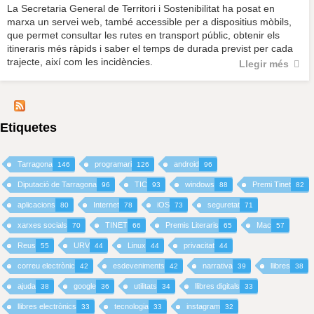
La Secretaria General de Territori i Sostenibilitat ha posat en
marxa un servei web, també accessible per a dispositius mòbils,
que permet consultar les rutes en transport públic, obtenir els
itineraris més ràpids i saber el temps de durada previst per cada
trajecte, així com les incidències.
Llegir més
Etiquetes
Tarragona
programari
android
146
126
96
Diputació de Tarragona
TIC
windows
Premi Tinet
96
93
88
82
aplicacions
Internet
iOS
seguretat
80
78
73
71
xarxes socials
TINET
Premis Literaris
Mac
70
66
65
57
Reus
URV
Linux
privacitat
55
44
44
44
correu electrònic
esdeveniments
narrativa
llibres
42
42
39
38
ajuda
google
utilitats
llibres digitals
38
36
34
33
llibres electrònics
tecnologia
instagram
33
33
32