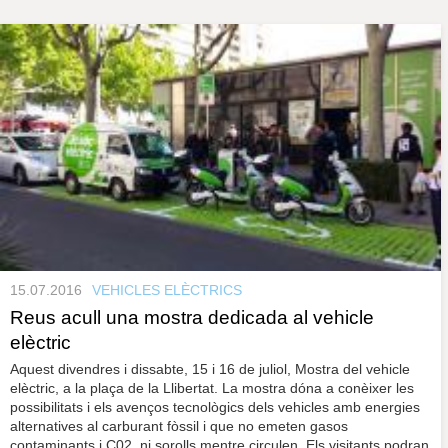
s
y
r
a
u
l
e
s
c
l
a
u
15.07.2016
VEHICLES ELÈCTRICS
Reus acull una mostra dedicada al vehicle
elèctric
Aquest divendres i dissabte, 15 i 16 de juliol, Mostra del vehicle
elèctric, a la plaça de la Llibertat. La mostra dóna a conèixer les
possibilitats i els avenços tecnològics dels vehicles amb energies
alternatives al carburant fòssil i que no emeten gasos
contaminants i C02, ni sorolls mentre circulen. Els visitants podran