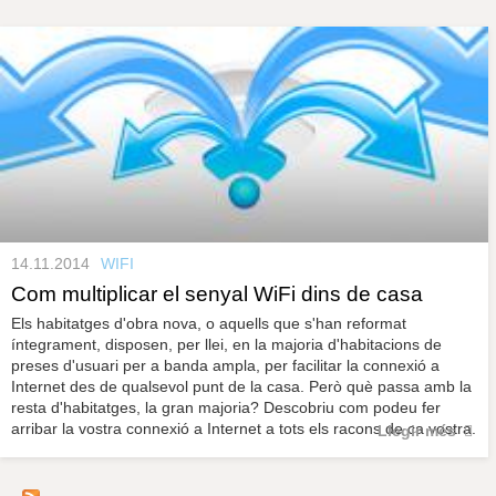
s
y
r
a
u
l
e
s
c
l
a
u
14.11.2014
WIFI
Com multiplicar el senyal WiFi dins de casa
Els habitatges d'obra nova, o aquells que s'han reformat
íntegrament, disposen, per llei, en la majoria d'habitacions de
preses d'usuari per a banda ampla, per facilitar la connexió a
Internet des de qualsevol punt de la casa. Però què passa amb la
resta d'habitatges, la gran majoria? Descobriu com podeu fer
arribar la vostra connexió a Internet a tots els racons de ca vostra.
Llegir més