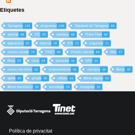
Etiquetes
Tarragona
programari
Diputació de Tarragona
146
126
96
android
TIC
windows
Premi Tinet
96
93
88
82
aplicacions
Internet
iOS
seguretat
80
78
73
71
xarxes socials
TINET
Premis Literaris
Mac
70
66
65
57
Reus
Linux
privacitat
URV
55
44
44
44
correu electrònic
esdeveniments
narrativa
llibres
42
42
39
38
ajuda
google
utilitats
llibres digitals
38
36
34
33
llibres electrònics
tecnologia
instagram
33
33
32
Política de privacitat