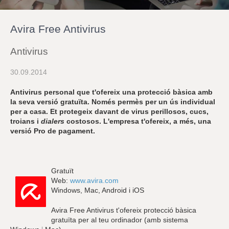
r
a
u
Avira Free Antivirus
l
e
s
Antivirus
c
l
30.09.2014
a
u
Antivirus personal que t'ofereix una protecció bàsica amb
la seva versió gratuïta. Només permès per un ús individual
per a casa. Et protegeix davant de virus perillosos, cucs,
troians i
dialers
costosos. L'empresa t'ofereix, a més, una
versió Pro de pagament.
Gratuït
Web:
www.avira.com
Windows, Mac, Android i iOS
Avira Free Antivirus t'ofereix protecció bàsica
gratuïta per al teu ordinador (amb sistema