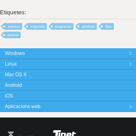
Etiquetes:
antivirus
seguretat
programari
windows
Mac
android
Windows
Linux
Mac OS X
Android
iOS
Aplicacions web