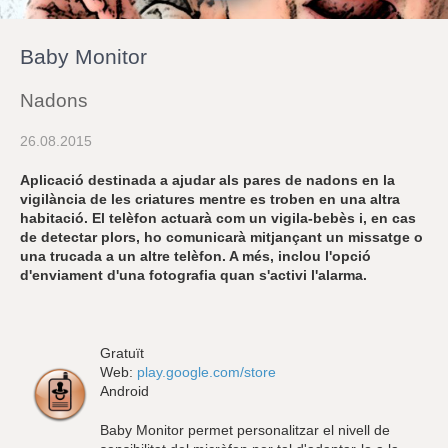
r
a
u
Baby Monitor
l
e
s
Nadons
c
l
26.08.2015
a
u
Aplicació destinada a ajudar als pares de nadons en la
vigilància de les criatures mentre es troben en una altra
habitació. El telèfon actuarà com un vigila-bebès i, en cas
de detectar plors, ho comunicarà mitjançant un missatge o
una trucada a un altre telèfon. A més, inclou l'opció
d'enviament d'una fotografia quan s'activi l'alarma.
Gratuït
Web:
play.google.com/store
Android
Baby Monitor permet personalitzar el nivell de