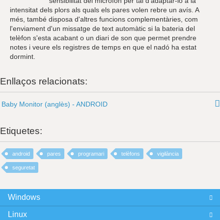
sensibilitat del micròfon per tal d'adaptar-lo a la
intensitat dels plors als quals els pares volen rebre un avís. A
més, també disposa d'altres funcions complementàries, com
l'enviament d'un missatge de text automàtic si la bateria del
telèfon s'esta acabant o un diari de son que permet prendre
notes i veure els registres de temps en que el nadó ha estat
dormint.
Enllaços relacionats:
Baby Monitor (anglès) - ANDROID
Etiquetes:
android
pares
programari
telèfons
vigilància
seguretat
Windows
Linux