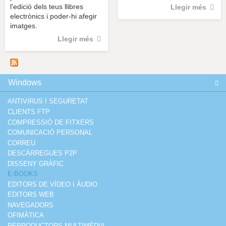
l'edició dels teus llibres
Llegir més
electrònics i poder-hi afegir
imatges.
Llegir més
Windows
ANTIVIRUS I SEGURETAT
CLIENTS FTP
COMPRESSIÓ DE FITXERS
COMUNICACIÓ PERSONAL
CORREU
DESCÀRREGUES P2P
DISSENY GRÀFIC
E-BOOKS
EDITORS DE VÍDEO I ÀUDIO
EDITORS WEB
NAVEGADORS
OFIMÀTICA
REPRODUCTORS MULTIMÈDIA