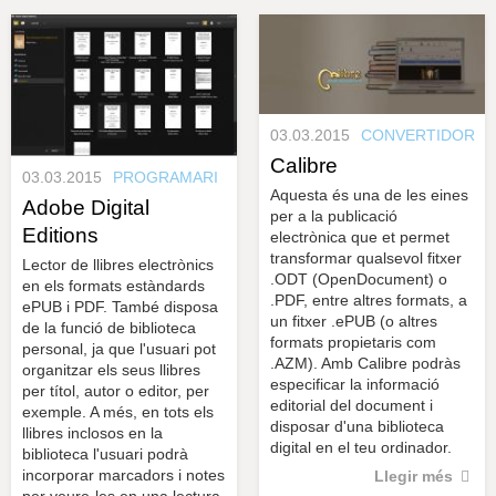
s
y
r
a
u
l
e
s
c
03.03.2015
CONVERTIDOR
l
a
Calibre
03.03.2015
PROGRAMARI
u
Aquesta és una de les eines
Adobe Digital
per a la publicació
Editions
electrònica que et permet
transformar qualsevol fitxer
Lector de llibres electrònics
.ODT (OpenDocument) o
en els formats estàndards
.PDF, entre altres formats, a
ePUB i PDF. També disposa
un fitxer .ePUB (o altres
de la funció de biblioteca
formats propietaris com
personal, ja que l'usuari pot
.AZM). Amb Calibre podràs
organitzar els seus llibres
especificar la informació
per títol, autor o editor, per
editorial del document i
exemple. A més, en tots els
disposar d'una biblioteca
llibres inclosos en la
digital en el teu ordinador.
biblioteca l'usuari podrà
incorporar marcadors i notes
Llegir més
per veure-les en una lectura