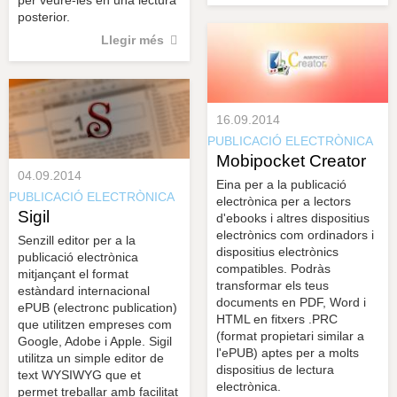
posterior.
Llegir més
16.09.2014
PUBLICACIÓ ELECTRÒNICA
Mobipocket Creator
04.09.2014
Eina per a la publicació
PUBLICACIÓ ELECTRÒNICA
electrònica per a lectors
Sigil
d'ebooks i altres dispositius
electrònics com ordinadors i
Senzill editor per a la
dispositius electrònics
publicació electrònica
compatibles. Podràs
mitjançant el format
transformar els teus
estàndard internacional
documents en PDF, Word i
ePUB (electronc publication)
HTML en fitxers .PRC
que utilitzen empreses com
(format propietari similar a
Google, Adobe i Apple. Sigil
l'ePUB) aptes per a molts
utilitza un simple editor de
dispositius de lectura
text WYSIWYG que et
electrònica.
permet treballar amb facilitat