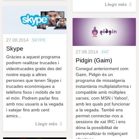
Llegir més
27.08.2014
SKYPE
Skype
27.08.2014
XAT
Gràcies a aquest programa
Pidgin (Gaim)
podrem realitzar trucades i
videotrucades gratis des del
Conegut anteriorment com
nostre equip a altres
Gaim, Pidgin és un
persones que tenen Skype i
programa de missatgeria
trucades econòmiques a
instantània multiplataforma i
telèfons fixos i mòbils de tot
compatible amb múltiples
el món. Podrem parlar fins
xarxes, com MSN i Yahoo!,
amb nou usuaris a la vegada
amb les quals pot funcionar
i xatejar fins amb cent
a la vegada. També ens
amics...
permet connectar-nos a
sessions de xat IRC i ens
Llegir més
dóna la possibilitat de
personalitzar-lo mitjançant