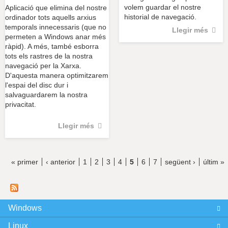
volem guardar el nostre
Aplicació que elimina del nostre
historial de navegació.
ordinador tots aquells arxius
temporals innecessaris (que no
Llegir més
permeten a Windows anar més
ràpid). A més, també esborra
tots els rastres de la nostra
navegació per la Xarxa.
D'aquesta manera optimitzarem
l'espai del disc dur i
salvaguardarem la nostra
privacitat.
Llegir més
« primer
‹ anterior
1
2
3
4
5
6
7
següent ›
últim »
P
à
g
Windows
Linux