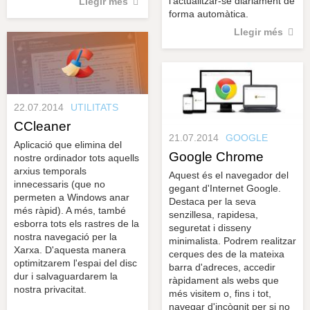
l'actualitzar-se diàriament de
Llegir més
forma automàtica.
Llegir més
22.07.2014
UTILITATS
CCleaner
21.07.2014
GOOGLE
Aplicació que elimina del
Google Chrome
nostre ordinador tots aquells
arxius temporals
Aquest és el navegador del
innecessaris (que no
gegant d'Internet Google.
permeten a Windows anar
Destaca per la seva
més ràpid). A més, també
senzillesa, rapidesa,
esborra tots els rastres de la
seguretat i disseny
nostra navegació per la
minimalista. Podrem realitzar
Xarxa. D'aquesta manera
cerques des de la mateixa
optimitzarem l'espai del disc
barra d'adreces, accedir
dur i salvaguardarem la
ràpidament als webs que
nostra privacitat.
més visitem o, fins i tot,
navegar d'incògnit per si no