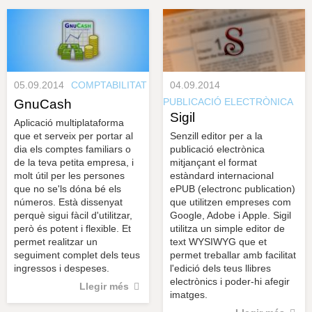
s
y
r
a
u
l
e
s
c
05.09.2014
COMPTABILITAT
04.09.2014
l
a
PUBLICACIÓ ELECTRÒNICA
GnuCash
u
Sigil
Aplicació multiplataforma
que et serveix per portar al
Senzill editor per a la
dia els comptes familiars o
publicació electrònica
de la teva petita empresa, i
mitjançant el format
molt útil per les persones
estàndard internacional
que no se'ls dóna bé els
ePUB (electronc publication)
números. Està dissenyat
que utilitzen empreses com
perquè sigui fàcil d'utilitzar,
Google, Adobe i Apple. Sigil
però és potent i flexible. Et
utilitza un simple editor de
permet realitzar un
text WYSIWYG que et
seguiment complet dels teus
permet treballar amb facilitat
ingressos i despeses.
l'edició dels teus llibres
electrònics i poder-hi afegir
Llegir més
imatges.