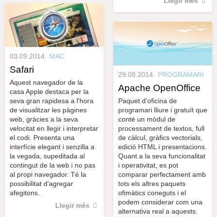
Llegir més
03.09.2014
MAC
Safari
29.08.2014
PROGRAMARI
Aquest navegador de la
Apache OpenOffice
casa Apple destaca per la
seva gran rapidesa a l'hora
Paquet d'oficina de
de visualitzar les pàgines
programari lliure i gratuït que
web, gràcies a la seva
conté un mòdul de
velocitat en llegir i interpretar
processament de textos, full
el codi. Presenta una
de càlcul, gràfics vectorials,
interfície elegant i senzilla a
edició HTML i presentacions.
la vegada, supeditada al
Quant a la seva funcionalitat
contingut de la web i no pas
i operativitat, es pot
al propi navegador. Té la
comparar perfectament amb
possibilitat d'agregar
tots els altres paquets
afegitons.
ofimàtics coneguts i el
podem considerar com una
Llegir més
alternativa real a aquests.