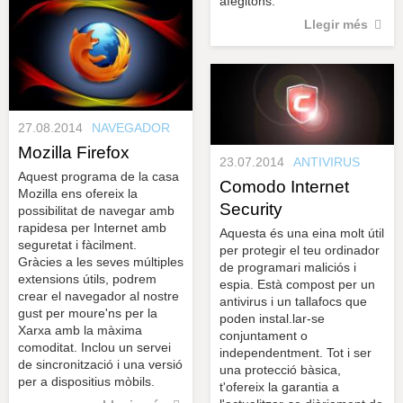
afegitons.
Llegir més
27.08.2014
NAVEGADOR
Mozilla Firefox
23.07.2014
ANTIVIRUS
Aquest programa de la casa
Comodo Internet
Mozilla ens ofereix la
Security
possibilitat de navegar amb
rapidesa per Internet amb
Aquesta és una eina molt útil
seguretat i fàcilment.
per protegir el teu ordinador
Gràcies a les seves múltiples
de programari maliciós i
extensions útils, podrem
espia. Està compost per un
crear el navegador al nostre
antivirus i un tallafocs que
gust per moure'ns per la
poden instal.lar-se
Xarxa amb la màxima
conjuntament o
comoditat. Inclou un servei
independentment. Tot i ser
de sincronització i una versió
una protecció bàsica,
per a dispositius mòbils.
t'ofereix la garantia a