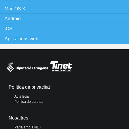
i
Mac OS X
n
Android
e
iOS
s
Aplicacions web
Política de privacitat
Avís legal
Política de galetes
Nosaltres
Parla amb TINET