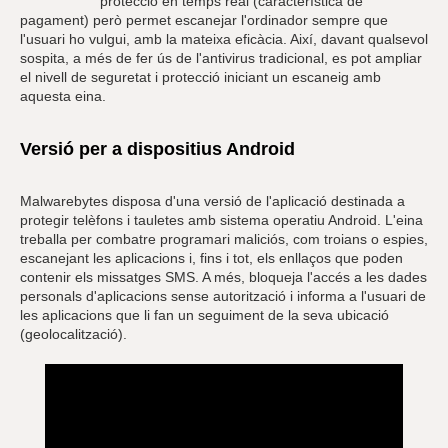
protecció en temps real (característica de
pagament) però permet escanejar l'ordinador sempre que
l'usuari ho vulgui, amb la mateixa eficàcia. Així, davant qualsevol
sospita, a més de fer ús de l'antivirus tradicional, es pot ampliar
el nivell de seguretat i protecció iniciant un escaneig amb
aquesta eina.
Versió per a dispositius Android
Malwarebytes disposa d'una versió de l'aplicació destinada a
protegir telèfons i tauletes amb sistema operatiu Android. L'eina
treballa per combatre programari maliciós, com troians o espies,
escanejant les aplicacions i, fins i tot, els enllaços que poden
contenir els missatges SMS. A més, bloqueja l'accés a les dades
personals d'aplicacions sense autorització i informa a l'usuari de
les aplicacions que li fan un seguiment de la seva ubicació
(geolocalització).