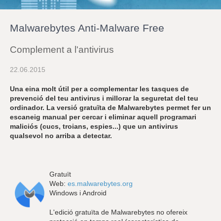
r
a
u
Malwarebytes Anti-Malware Free
l
e
s
Complement a l'antivirus
c
l
22.06.2015
a
u
Una eina molt útil per a complementar les tasques de
prevenció del teu antivirus i millorar la seguretat del teu
ordinador. La versió gratuïta de Malwarebytes permet fer un
escaneig manual per cercar i eliminar aquell programari
maliciós (cucs, troians, espies...) que un antivirus
qualsevol no arriba a detectar.
Gratuït
Web:
es.malwarebytes.org
Windows i Android
L'edició gratuïta de Malwarebytes no ofereix