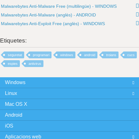
Malwarebytes Anti-Malware Free (multilingüe) - WINDOWS
Malwarebytes Anti-Malware (anglès) - ANDROID
Malwarebytes Anti-Exploit Free (anglès) - WINDOWS
Etiquetes:
seguretat
programari
windows
android
troians
cucs
espies
antivirus
Windows
Linux
Mac OS X
Android
iOS
Aplicacions web