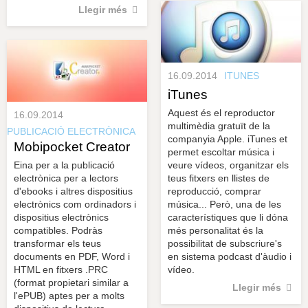
Llegir més
16.09.2014
ITUNES
iTunes
Aquest és el reproductor
16.09.2014
multimèdia gratuït de la
PUBLICACIÓ ELECTRÒNICA
companyia Apple. iTunes et
Mobipocket Creator
permet escoltar música i
Eina per a la publicació
veure vídeos, organitzar els
electrònica per a lectors
teus fitxers en llistes de
d'ebooks i altres dispositius
reproducció, comprar
electrònics com ordinadors i
música... Però, una de les
dispositius electrònics
característiques que li dóna
compatibles. Podràs
més personalitat és la
transformar els teus
possibilitat de subscriure's
documents en PDF, Word i
en sistema podcast d'àudio i
HTML en fitxers .PRC
vídeo.
(format propietari similar a
Llegir més
l'ePUB) aptes per a molts