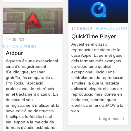
17.09.2014
REPRODUCTOR
QuickTime Player
17.09.2014
Aquest és el clàssic
EDITOR D'ÀUDIO
reproductor de vídeo de la
Ardour
casa Apple. Et permet gaudir
Aquesta és una excepcional
dels formats més avançats
eina d'enregistrament
de vídeo amb qualitat
d'àudio, que, tot i ser
excepcional. Inclou uns
gratuïta, és comparable a
controladors de reproducció
Pro Tools, l'aplicació
simples, ja que la mateixa
professional de referència
aplicació elegeix el tipus de
en el tractament d'àudio. En
reproducció més idònea en
destaca el seu
cada cas, sobretot quan
enregistrament multicanal, la
identifica un arxiu .MOV a la
seva edició no destructiva
web.
(múltiples fer/desfer) o el
Llegir més
seu suport a la majoria de
formats d'àudio estàndards.