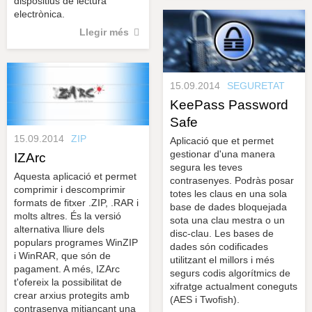
dispositius de lectura
electrònica.
Llegir més
15.09.2014
SEGURETAT
KeePass Password
Safe
15.09.2014
ZIP
Aplicació que et permet
gestionar d'una manera
IZArc
segura les teves
Aquesta aplicació et permet
contrasenyes. Podràs posar
comprimir i descomprimir
totes les claus en una sola
formats de fitxer .ZIP, .RAR i
base de dades bloquejada
molts altres. És la versió
sota una clau mestra o un
alternativa lliure dels
disc-clau. Les bases de
populars programes WinZIP
dades són codificades
i WinRAR, que són de
utilitzant el millors i més
pagament. A més, IZArc
segurs codis algorítmics de
t'ofereix la possibilitat de
xifratge actualment coneguts
crear arxius protegits amb
(AES i Twofish).
contrasenya mitjançant una