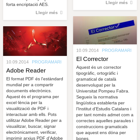
Llegir més
forta encriptació AES.
Llegir més
10.09.2014
PROGRAMARI
El Corrector
10.09.2014
PROGRAMARI
Aquest és un corrector
Adobe Reader
tipogràfic, ortogràfic i
El format PDF és l'estàndard
gramatical de català
mundial per a compartir
desenvolupat per la
documents electrònics.
Universitat Pompeu Fabra.
Aquest és el programa per
Segueix la normativa
excel·lència per la
lingüística establerta per
visualització de PDF i
l'Institut d'Estudis Catalans i
interactuar amb ells. Pots
per tant només admet com a
utilitzar Adobe Reader per a
correctes aquelles paraules i
visualitzar, buscar, signar
construccions gramaticals
electrònicament, verificar,
que aquest ens dóna per
imprimir arxius PDF d'Adobe
bones.