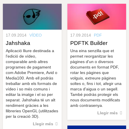
s
y
r
a
u
l
e
s
c
17.09.2014
VÍDEO
17.09.2014
PDF
l
a
Jahshaka
PDFTK Builder
u
Aplicació lliure destinada a
Una eina senzilla que et
l'edició de vídeo,
permet reorganitzar les
comparable amb altres
pàgines d'un o diversos
programes de pagament
documents en format PDF,
com Adobe Premiere, Avid o
rotar les pàgines que
Media100. Amb ell podràs
volguis, extreure pàgines
treballar amb els formats de
soltes o, fins i tot, afegir una
vídeo i so més comuns i
marca d'aigua o un segell.
editar la imatge i el so per
També podràs protegir els
separat. Jahshaka té un alt
nous documents modificats
rendiment gràcies a les
amb contrasenya.
llibreries OpenGL (utilitzades
Llegir més
per la creació 3D).
Llegir més