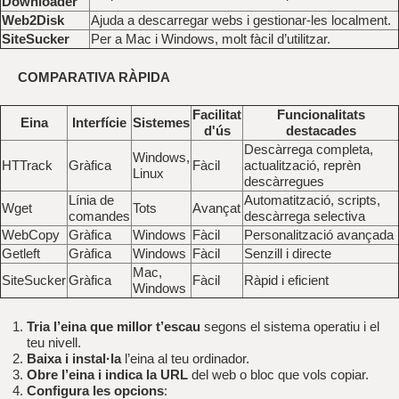
Downloader
Web2Disk
Ajuda a descarregar webs i gestionar-les localment.
SiteSucker
Per a Mac i Windows, molt fàcil d’utilitzar.
COMPARATIVA RÀPIDA
Facilitat
Funcionalitats
Eina
Interfície
Sistemes
d'ús
destacades
Descàrrega completa,
Windows,
HTTrack
Gràfica
Fàcil
actualització, reprèn
Linux
descàrregues
Línia de
Automatització, scripts,
Wget
Tots
Avançat
comandes
descàrrega selectiva
WebCopy
Gràfica
Windows
Fàcil
Personalització avançada
Getleft
Gràfica
Windows
Fàcil
Senzill i directe
Mac,
SiteSucker
Gràfica
Fàcil
Ràpid i eficient
Windows
Tria l’eina que millor t’escau
segons el sistema operatiu i el
teu nivell.
Baixa i instal·la
l’eina al teu ordinador.
Obre l’eina i indica la URL
del web o bloc que vols copiar.
Configura les opcions
: