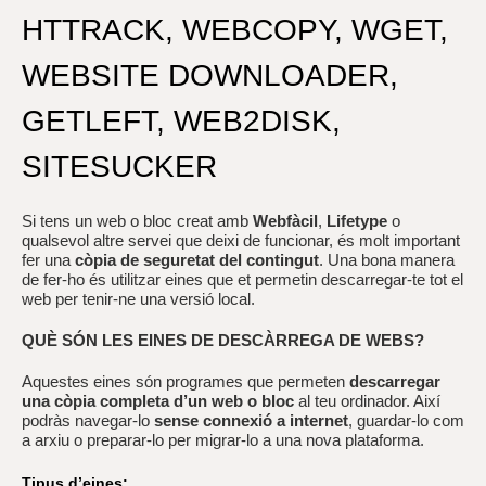
r
a
HTTRACK, WEBCOPY, WGET,
u
l
WEBSITE DOWNLOADER,
e
s
GETLEFT, WEB2DISK,
c
l
a
SITESUCKER
u
Si tens un web o bloc creat amb
Webfàcil
,
Lifetype
o
qualsevol altre servei que deixi de funcionar, és molt important
fer una
còpia de seguretat del contingut
. Una bona manera
de fer-ho és utilitzar eines que et permetin descarregar-te tot el
web per tenir-ne una versió local.
QUÈ SÓN LES EINES DE DESCÀRREGA DE WEBS?
Aquestes eines són programes que permeten
descarregar
una còpia completa d’un web o bloc
al teu ordinador. Així
podràs navegar-lo
sense connexió a internet
, guardar-lo com
a arxiu o preparar-lo per migrar-lo a una nova plataforma.
Tipus d’eines: