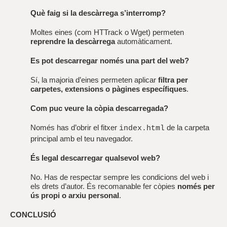
Què faig si la descàrrega s’interromp?
Moltes eines (com HTTrack o Wget) permeten
reprendre la descàrrega
automàticament.
Es pot descarregar només una part del web?
Sí, la majoria d’eines permeten aplicar
filtra per
carpetes, extensions o pàgines específiques
.
Com puc veure la còpia descarregada?
Només has d’obrir el fitxer
de la carpeta
index.html
principal amb el teu navegador.
És legal descarregar qualsevol web?
No. Has de respectar sempre les condicions del web i
els drets d’autor. És recomanable fer còpies
només per
ús propi o arxiu personal
.
CONCLUSIÓ