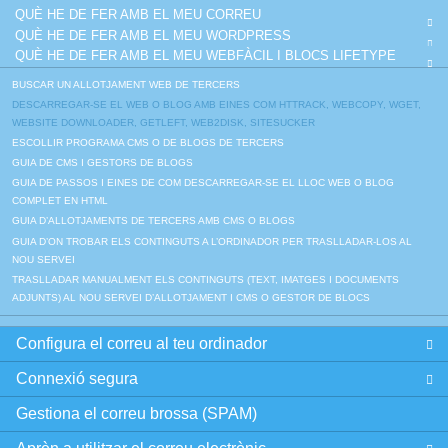
QUÈ HE DE FER AMB EL MEU CORREU
QUÈ HE DE FER AMB EL MEU WORDPRESS
QUÈ HE DE FER AMB EL MEU WEBFÀCIL I BLOCS LIFETYPE
BUSCAR UN ALLOTJAMENT WEB DE TERCERS
DESCARREGAR-SE EL WEB O BLOG AMB EINES COM HTTRACK, WEBCOPY, WGET,
WEBSITE DOWNLOADER, GETLEFT, WEB2DISK, SITESUCKER
ESCOLLIR PROGRAMA CMS O DE BLOGS DE TERCERS
GUIA DE CMS I GESTORS DE BLOGS
GUIA DE PASSOS I EINES DE COM DESCARREGAR-SE EL LLOC WEB O BLOG
COMPLET EN HTML
GUIA D’ALLOTJAMENTS DE TERCERS AMB CMS O BLOGS
GUIA D’ON TROBAR ELS CONTINGUTS A L’ORDINADOR PER TRASLLADAR-LOS AL
NOU SERVEI
TRASLLADAR MANUALMENT ELS CONTINGUTS (TEXT, IMATGES I DOCUMENTS
ADJUNTS) AL NOU SERVEI D’ALLOTJAMENT I CMS O GESTOR DE BLOCS
Configura el correu al teu ordinador
Connexió segura
Gestiona el correu brossa (SPAM)