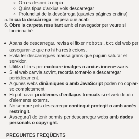
On es desarà la còpia
Quins tipus d’arxius vols descarregar
Profunditat de la descàrrega (quantes pàgines endins)
Inicia la descàrrega
i espera que acabi.
Obre la carpeta resultant
amb el navegador per veure si
funciona bé.
Abans de descarregar, revisa el fitxer
del web per
robots.txt
assegurar-te que no hi ha restriccions.
Evita fer descàrregues massa grans que puguin saturar el
servidor.
Utilitza filtres per
excloure imatges o arxius innecessaris
.
Si el web canvia sovint, recorda tornar-lo a descarregar
periòdicament.
Algunes webs
dinàmiques o amb JavaScript
poden no copiar-
se completament.
Hi pot haver
problemes d’enllaços trencats
si el web depèn
d’elements externs.
No sempre pots descarregar
contingut protegit o amb accés
restringit
.
Assegura’t de tenir permís per descarregar webs amb
dades
personals o copyright
.
PREGUNTES FREQÜENTS