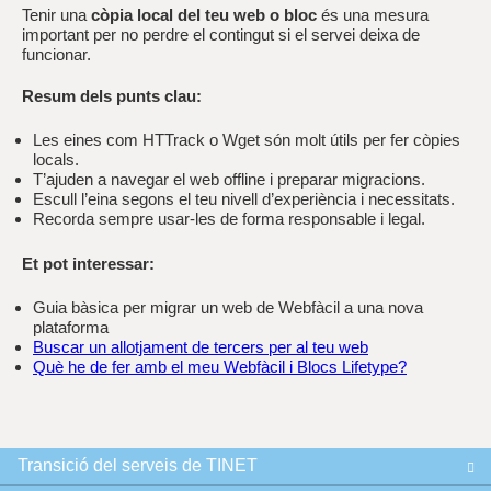
Tenir una
còpia local del teu web o bloc
és una mesura
important per no perdre el contingut si el servei deixa de
funcionar.
Resum dels punts clau:
Les eines com HTTrack o Wget són molt útils per fer còpies
locals.
T’ajuden a navegar el web offline i preparar migracions.
Escull l’eina segons el teu nivell d’experiència i necessitats.
Recorda sempre usar-les de forma responsable i legal.
Et pot interessar:
Guia bàsica per migrar un web de Webfàcil a una nova
plataforma
Buscar un allotjament de tercers per al teu web
Què he de fer amb el meu Webfàcil i Blocs Lifetype?
Transició del serveis de TINET