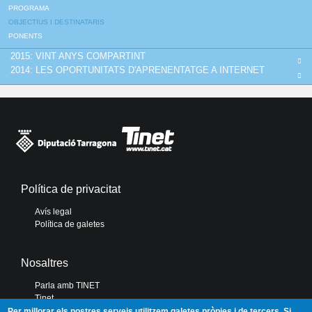
PROGRAMA
OBJECTIUS I DESTINATARIS
PONENTS
2015: VINT ANYS COMPARTINT
2014: LES OPORTUNITATS D'APRENENTATGE A INTERNET
Política de privacitat
Avís legal
Política de galetes
Nosaltres
Parla amb TINET
Tinet
Diputació de Tarragona
Per millorar els nostres serveis utilitzem galetes pròpies i de tercers. Si