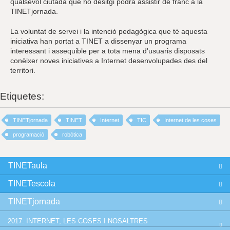
qualsevol ciutadà que ho desitgi podrà assistir de franc a la
TINETjornada.
La voluntat de servei i la intenció pedagògica que té aquesta
iniciativa han portat a TINET a dissenyar un programa
interessant i assequible per a tota mena d'usuaris disposats
conèixer noves iniciatives a Internet desenvolupades des del
territori.
Etiquetes:
TINETjornada
TINET
Internet
TIC
Internet de les coses
programació
robòtica
TINETaula
TINETescola
TINETjornada
2017: INTERNET, LES COSES I NOSALTRES