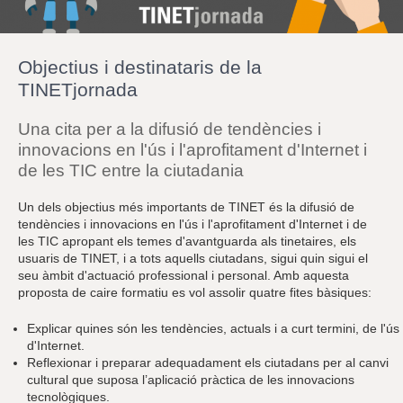
r
a
u
l
Objectius i destinataris de la
e
s
TINETjornada
c
l
Una cita per a la difusió de tendències i
a
u
innovacions en l'ús i l'aprofitament d'Internet i
de les TIC entre la ciutadania
Un dels objectius més importants de TINET és la difusió de
tendències i innovacions en l'ús i l'aprofitament d'Internet i de
les TIC apropant els temes d'avantguarda als tinetaires, els
usuaris de TINET, i a tots aquells ciutadans, sigui quin sigui el
seu àmbit d'actuació professional i personal. Amb aquesta
proposta de caire formatiu es vol assolir quatre fites bàsiques:
Explicar quines són les tendències, actuals i a curt termini, de l'ús
d'Internet.
Reflexionar i preparar adequadament els ciutadans per al canvi
cultural que suposa l’aplicació pràctica de les innovacions
tecnològiques.