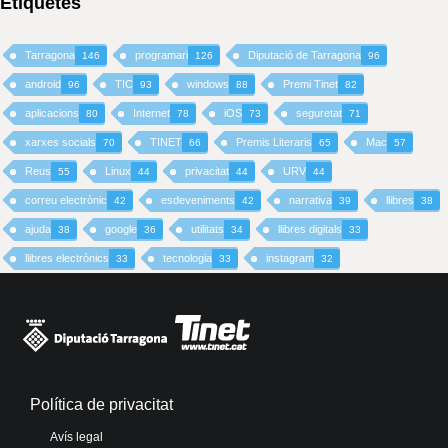
Etiquetes
Tarragona
programari
Diputació de Tarragona
146
126
96
android
TIC
windows
Premi Tinet
96
93
88
82
aplicacions
Internet
iOS
seguretat
80
78
73
71
xarxes socials
TINET
Premis Literaris
Mac
70
66
65
57
Reus
Linux
privacitat
URV
55
44
44
44
correu electrònic
esdeveniments
narrativa
llibres
42
42
39
38
ajuda
google
utilitats
llibres digitals
38
36
34
33
llibres electrònics
tecnologia
instagram
33
33
32
Política de privacitat
Avís legal