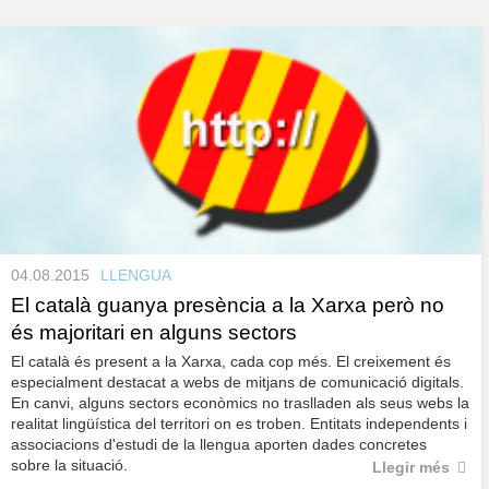
s
y
r
a
u
l
P
e
s
à
c
l
a
g
u
i
n
04.08.2015
LLENGUA
e
El català guanya presència a la Xarxa però no
és majoritari en alguns sectors
s
El català és present a la Xarxa, cada cop més. El creixement és
especialment destacat a webs de mitjans de comunicació digitals.
En canvi, alguns sectors econòmics no traslladen als seus webs la
realitat lingüística del territori on es troben. Entitats independents i
associacions d'estudi de la llengua aporten dades concretes
sobre la situació.
Llegir més