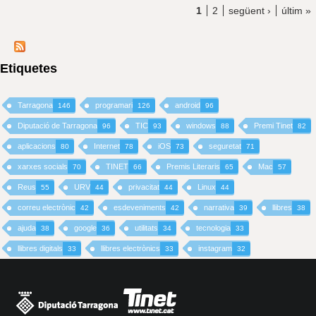
1
2
següent ›
últim »
Etiquetes
Tarragona
programari
android
146
126
96
Diputació de Tarragona
TIC
windows
Premi Tinet
96
93
88
82
aplicacions
Internet
iOS
seguretat
80
78
73
71
xarxes socials
TINET
Premis Literaris
Mac
70
66
65
57
Reus
URV
privacitat
Linux
55
44
44
44
correu electrònic
esdeveniments
narrativa
llibres
42
42
39
38
ajuda
google
utilitats
tecnologia
38
36
34
33
llibres digitals
llibres electrònics
instagram
33
33
32