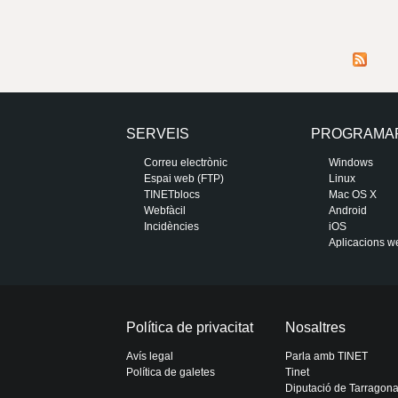
SERVEIS
PROGRAMA
Correu electrònic
Windows
Espai web (FTP)
Linux
TINETblocs
Mac OS X
Webfàcil
Android
Incidències
iOS
Aplicacions w
Política de privacitat
Nosaltres
Avís legal
Parla amb TINET
Política de galetes
Tinet
Diputació de Tarragon