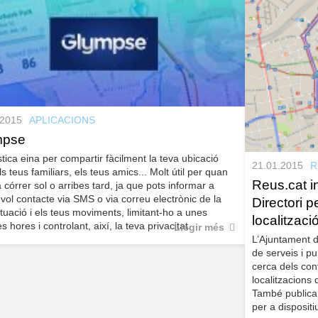
.2015
APLICACIONS
mpse
tica eina per compartir fàcilment la teva ubicació
21.01.2015
R
s teus familiars, els teus amics... Molt útil per quan
Reus.cat i
a córrer sol o arribes tard, ja que pots informar a
vol contacte via SMS o via correu electrònic de la
Directori pe
ituació i els teus moviments, limitant-ho a unes
localitzaci
 hores i controlant, així, la teva privacitat.
Llegir més
L’Ajuntament d
de serveis i pun
cerca dels cont
localitzacions 
També publica 
per a dispositi