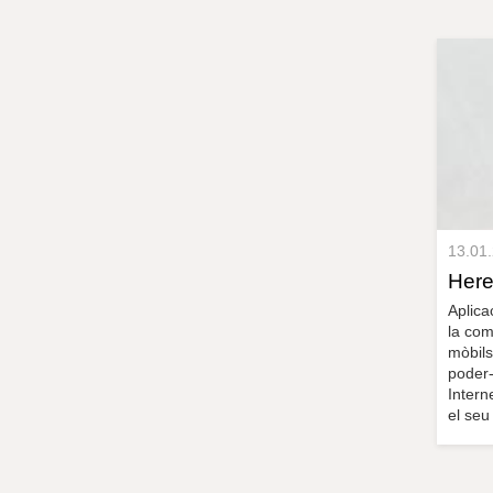
13.01
Her
Aplica
la com
mòbils
poder-
Intern
el seu