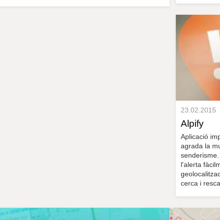
23.02.2015
Alpify
Aplicació im
agrada la mu
senderisme. 
l'alerta fàc
geolocalitza
cerca i resc