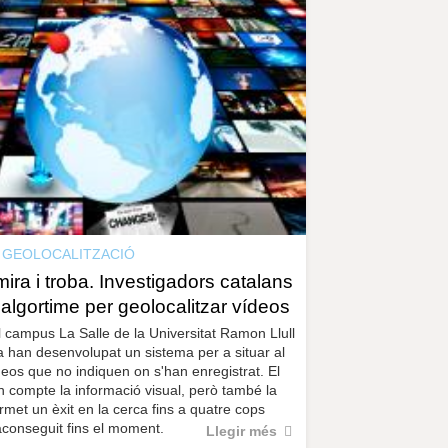
r
a
u
l
e
s
c
l
a
u
GEOLOCALITZACIÓ
mira i troba. Investigadors catalans
algortime per geolocalitzar vídeos
el campus La Salle de la Universitat Ramon Llull
 han desenvolupat un sistema per a situar al
eos que no indiquen on s'han enregistrat. El
n compte la informació visual, però també la
ermet un èxit en la cerca fins a quatre cops
'aconseguit fins el moment.
Llegir més