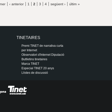
imer
‹ anterior
1
2
3
4
següent ›
últim »
TINETAIRES
Premi TINET de narrativa curta
per Internet
Observatori d'Internet Diputació
Butlletins tinetaires
Marca TINET
Especial TINET 20 anys
Llistes de discussió