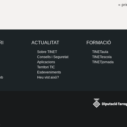
« pr
RI
ACTUALITAT
FORMACIÓ
Sobre TINET
TINETaula
Consells i Seguretat
TINETescola
Aplicacions
TINETjornada
Territori TIC
Esdeveniments
eb
Heu vist això?
a