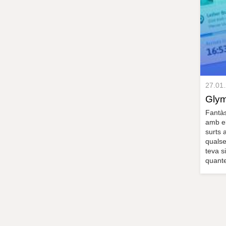
27.01
Gly
Fantàs
amb el
surts 
qualse
teva s
quantes