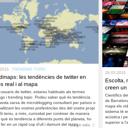
.2015
TRENDING TOPIC
26.03.2015
dmaps: les tendències de twitter en
Escolta, 
s real i al mapa
creen un 
 usuaris de twitter, estareu habituats als termes
Científics d
gs i trending topic. Podeu saber què és tendència
de Barcelona
esta xarxa de microblogging consultant per països o
mapa els víd
alitzant les vostres preferències des del vostre propi
sistema té e
. Si teniu, a més, curiositat per conèixer de manera
acústica i p
 què és tendència a diferents punts del planeta, ho
superior a l
fer en un ràpid cop d'ull i damunt del mapa.
Llegir més