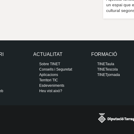
un espai que els
cultural segons
RI
ACTUALITAT
FORMACIÓ
Sobre TINET
TINETaula
Consells i Seguretat
TINETescola
Aplicacions
TINETjornada
Territori TIC
Esdeveniments
eb
Heu vist això?