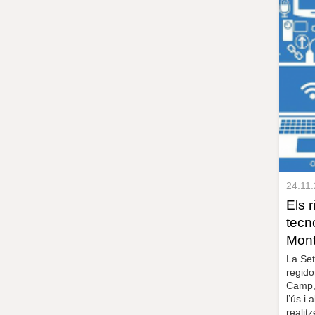
24.11
Els 
tecn
Mont
La Set
regido
Camp, 
l’ús i
realit