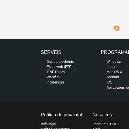
SERVEIS
PROGRAMA
Correu electrònic
Windows
Espai web (FTP)
Linux
TINETblocs
Mac OS X
Webfàcil
Android
Incidències
iOS
Aplicacions w
Política de privacitat
Nosaltres
Avís legal
Parla amb TINET