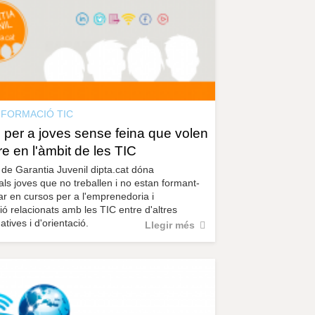
r
a
u
l
e
s
c
l
a
FORMACIÓ TIC
u
 per a joves sense feina que volen
 en l'àmbit de les TIC
de Garantia Juvenil dipta.cat dóna
 als joves que no treballen i no estan formant-
par en cursos per a l'emprenedoria i
ió relacionats amb les TIC entre d'altres
tives i d'orientació.
Llegir més