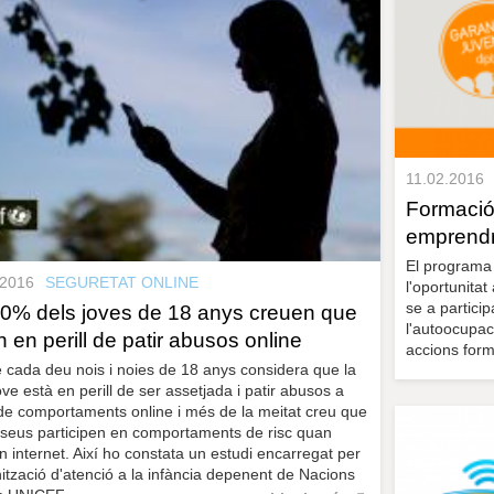
11.02.2016
Formació
emprendre
El programa 
.2016
SEGURETAT ONLINE
l'oportunitat
se a partici
0% dels joves de 18 anys creuen que
l'autoocupac
n en perill de patir abusos online
accions forma
e cada deu nois i noies de 18 anys considera que la
ove està en perill de ser assetjada i patir abusos a
 de comportaments online i més de la meitat creu que
seus participen en comportaments de risc quan
zen internet. Així ho constata un estudi encarregat per
nització d'atenció a la infància depenent de Nacions