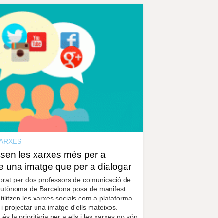
ARXES
usen les xarxes més per a
se una imatge que per a dialogar
orat per dos professors de comunicació de
 Autònoma de Barcelona posa de manifest
tilitzen les xarxes socials com a plataforma
 i projectar una imatge d'ells mateixos.
és la prioritària per a ells i les xarxes no són