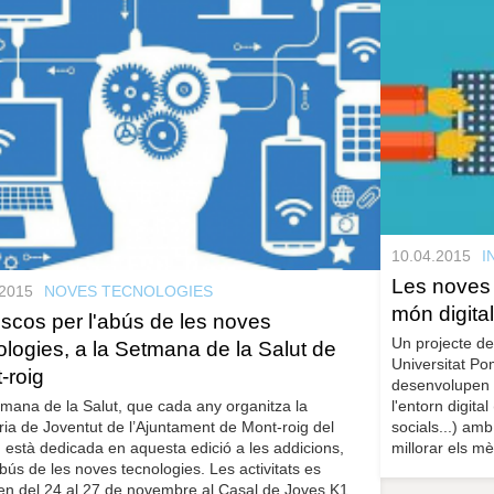
10.04.2015
I
Les noves 
.2015
NOVES TECNOLOGIES
món digital
riscos per l'abús de les noves
Un projecte de 
ologies, a la Setmana de la Salut de
Universitat P
-roig
desenvolupen 
l'entorn digita
mana de la Salut, que cada any organitza la
socials...) amb
ria de Joventut de l’Ajuntament de Mont-roig del
millorar els m
està dedicada en aquesta edició a les addicions,
 abús de les noves tecnologies. Les activitats es
zen del 24 al 27 de novembre al Casal de Joves K1