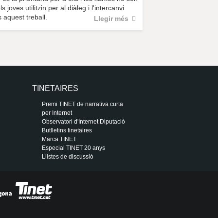
 joves utilitzin per al diàleg i l'intercanvi
 aquest treball.
Llegir més
TINETAIRES
Premi TINET de narrativa curta
per Internet
Observatori d'Internet Diputació
Butlletins tinetaires
Marca TINET
Especial TINET 20 anys
Llistes de discussió