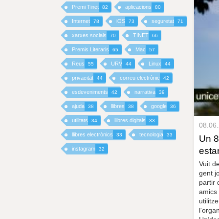
Premi Tinet
aplicacions
82
80
I
Internet
iOS
seguretat
78
73
71
xarxes socials
TINET
70
66
N
Premis Literaris
Mac
65
57
C
Reus
URV
Linux
55
44
44
I
privacitat
correu electrònic
44
42
esdeveniments
narrativa
42
39
P
ajuda
llibres
google
38
38
36
A
utilitats
llibres digitals
34
33
08.06
llibres electrònics
tecnologia
33
33
Un 8
L
esta
instagram
32
Vuit d
gent j
partir
amics 
utilit
l'orga