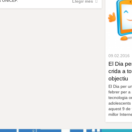
s UNICEF.
Llegir més
09.02.2016
El Dia p
crida a t
objectiu
El Dia per u
febrer per a
tecnologia on
adolescents 
aquest 9 de 
millor Interne