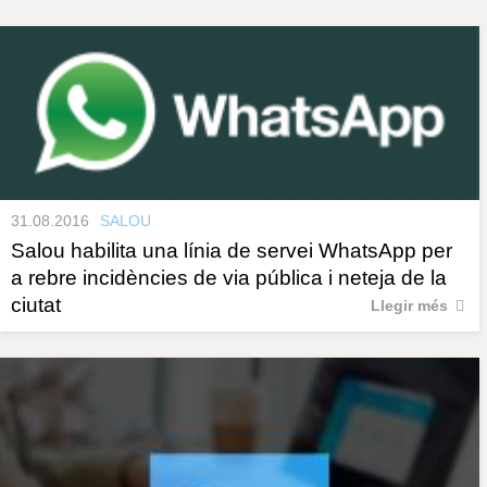
s
y
r
a
u
l
e
s
c
l
a
u
31.08.2016
SALOU
Salou habilita una línia de servei WhatsApp per
a rebre incidències de via pública i neteja de la
ciutat
Llegir més