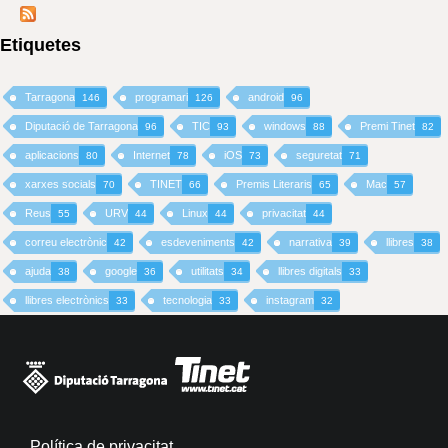
Etiquetes
Tarragona
programari
android
146
126
96
Diputació de Tarragona
TIC
windows
Premi Tinet
96
93
88
82
aplicacions
Internet
iOS
seguretat
80
78
73
71
xarxes socials
TINET
Premis Literaris
Mac
70
66
65
57
Reus
URV
Linux
privacitat
55
44
44
44
correu electrònic
esdeveniments
narrativa
llibres
42
42
39
38
ajuda
google
utilitats
llibres digitals
38
36
34
33
llibres electrònics
tecnologia
instagram
33
33
32
Política de privacitat