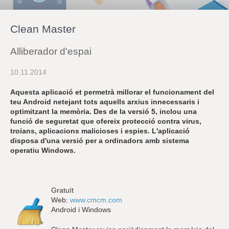
r
a
u
Clean Master
l
e
s
Alliberador d'espai
c
l
10.11.2014
a
u
Aquesta aplicació et permetrà millorar el funcionament del
teu Android netejant tots aquells arxius innecessaris i
optimitzant la memòria. Des de la versió 5, inclou una
funció de seguretat que ofereix protecció contra virus,
troians, aplicacions malicioses i espies. L'aplicació
disposa d'una versió per a ordinadors amb sistema
operatiu Windows.
Gratuït
Web:
www.cmcm.com
Android i Windows