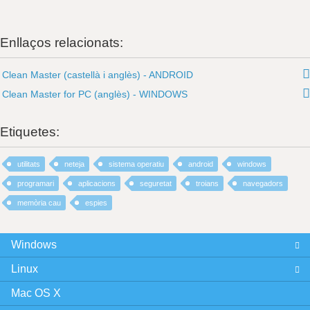
Enllaços relacionats:
Clean Master (castellà i anglès) - ANDROID
Clean Master for PC (anglès) - WINDOWS
Etiquetes:
utilitats
neteja
sistema operatiu
android
windows
programari
aplicacions
seguretat
troians
navegadors
memòria cau
espies
Windows
Linux
Mac OS X