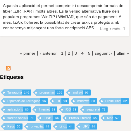
Aquesta aplicació et permet comprimir i descomprimir formats de
fitxer .ZIP, .RAR i molts altres. És la versió alternativa lliure dels
populars programes WinZIP i WinRAR, que són de pagament. A
més, IZArc t'ofereix la possibilitat de crear arxius protegits amb
contrasenya mitjançant una forta encriptació AES.
Llegir més
« primer
‹ anterior
1
2
3
4
5
següent ›
últim »
Etiquetes
Tarragona
programari
android
146
126
96
Diputació de Tarragona
TIC
windows
Premi Tinet
96
93
88
82
aplicacions
Internet
iOS
seguretat
80
78
73
71
xarxes socials
TINET
Premis Literaris
Mac
70
66
65
57
Reus
privacitat
Linux
URV
55
44
44
44