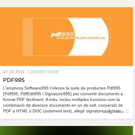
s
y
r
a
u
l
P
e
s
à
c
l
a
g
u
i
n
07.10.2014
CONVERTIDOR
PDF995
e
L'empresa Software995 t'ofereix la suite de productes Pdf995
(Pdf995, PdfEdit995 i Signature995) per convertir documents a
s
format PDF fàcilment. A més, inclou múltiples funcions com la
combinació de diversos documents en un de solt, conversió de
PDF a HTML o DOC (solament text), afegir signatures digitals...
Llegir més