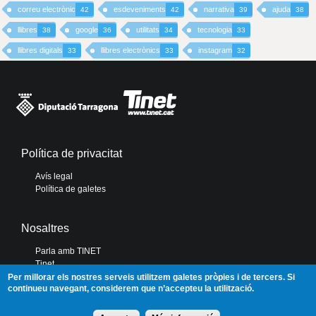
correu electrònic
esdeveniments
narrativa
ajuda
42
42
39
38
llibres
google
utilitats
tecnologia
38
36
34
33
llibres digitals
llibres electrònics
instagram
33
33
32
Política de privacitat
Avís legal
Política de galetes
Nosaltres
Parla amb TINET
Tinet
Diputació de Tarragona
Per millorar els nostres serveis utilitzem galetes pròpies i de tercers. Si
continueu navegant, considerem que n’accepteu la utilització.
Portal de Transparència