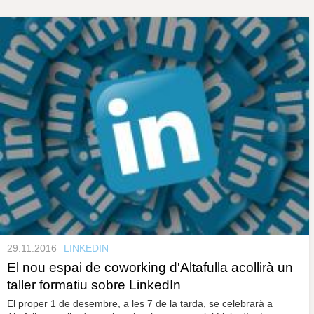
s
y
r
a
u
l
P
e
s
à
c
l
a
g
u
i
n
e
s
29.11.2016
LINKEDIN
El nou espai de coworking d'Altafulla acollirà un
taller formatiu sobre LinkedIn
El proper 1 de desembre, a les 7 de la tarda, se celebrarà a