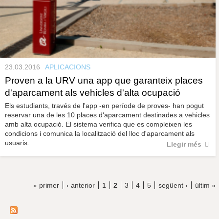
23.03.2016
APLICACIONS
Proven a la URV una app que garanteix places
d'aparcament als vehicles d'alta ocupació
Els estudiants, través de l'app -en període de proves- han pogut
reservar una de les 10 places d'aparcament destinades a vehicles
amb alta ocupació. El sistema verifica que es compleixen les
condicions i comunica la localització del lloc d'aparcament als
usuaris.
Llegir més
« primer
‹ anterior
1
2
3
4
5
següent ›
últim »