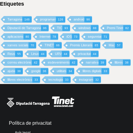
Etiquetes
Tarragona
programari
android
146
126
96
Diputació de Tarragona
TIC
windows
Premi Tinet
96
93
88
82
aplicacions
Internet
iOS
seguretat
80
78
73
71
xarxes socials
TINET
Premis Literaris
Mac
70
66
65
57
Reus
Linux
URV
privacitat
55
44
44
44
correu electrònic
esdeveniments
narrativa
llibres
42
42
39
38
ajuda
google
utilitats
llibres digitals
38
36
34
33
llibres electrònics
tecnologia
instagram
33
33
32
Política de privacitat
Avís legal